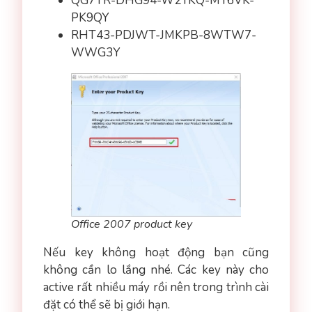
QG7TR-DHG94-W2YKQ-MY6VK-
PK9QY
RHT43-PDJWT-JMKPB-8WTW7-
WWG3Y
Office 2007 product key
Nếu key không hoạt động bạn cũng
không cần lo lắng nhé. Các key này cho
active rất nhiều máy rồi nên trong trình cài
đặt có thể sẽ bị giới hạn.