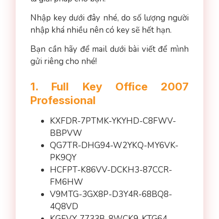
Nhập key dưới đây nhé, do số lượng người
nhập khá nhiều nên có key sẽ hết hạn.
Bạn cần hãy để mail dưới bài viết để mình
gửi riêng cho nhé!
1. Full Key Office 2007
Professional
KXFDR-7PTMK-YKYHD-C8FWV-
BBPVW
QG7TR-DHG94-W2YKQ-MY6VK-
PK9QY
HCFPT-K86VV-DCKH3-87CCR-
FM6HW
V9MTG-3GX8P-D3Y4R-68BQ8-
4Q8VD
KGFVY-7733B-8WCK9-KTG64-