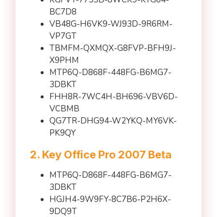
BC7D8
VB48G-H6VK9-WJ93D-9R6RM-
VP7GT
TBMFM-QXMQX-G8FVP-BFH9J-
X9PHM
MTP6Q-D868F-448FG-B6MG7-
3DBKT
FHH8R-7WC4H-BH696-VBV6D-
VCBMB
QG7TR-DHG94-W2YKQ-MY6VK-
PK9QY
2. Key Office Pro 2007 Beta
MTP6Q-D868F-448FG-B6MG7-
3DBKT
HGJH4-9W9FY-8C7B6-P2H6X-
9DQ9T