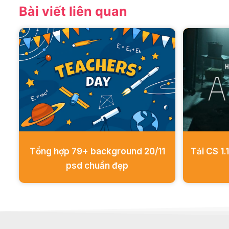
Bài viết liên quan
Tổng hợp 79+ background 20/11
Tải CS 1.1
psd chuẩn đẹp