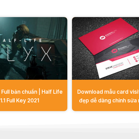
 Full bản chuẩn | Half Life
Download mẫu card visi
1.1 Full Key 2021
đẹp dễ dàng chỉnh sửa 