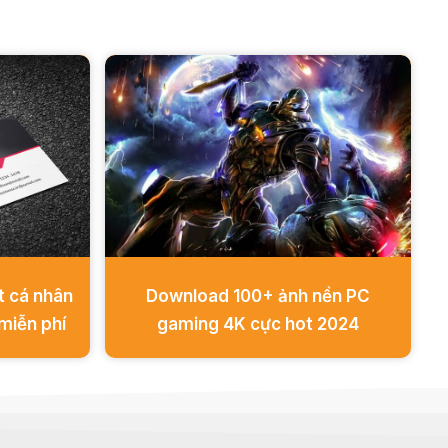
t cá nhân
Download 100+ ảnh nền PC
miễn phí
gaming 4K cực hot 2024