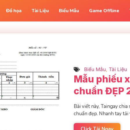
Đồ họa
Tài Liệu
Biểu Mẫu
Game Offline
Biểu Mẫu
,
Tài Liệu
Mẫu phiếu x
chuẩn ĐẸP 
Bài viết này, Taingay chi
chuẩn đẹp. Nhanh tay tải 
Click Tải Ngay