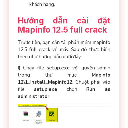
khách hàng.
Hướng dẫn cài đặt
Mapinfo 12.5 full crack
Trước tiên, bạn cần tải phần mềm mapinfo
12.5 full crack về máy. Sau đó thực hiện
theo như hướng dẫn dưới đây.
I)
Chạy file
setup.exe
với quyền admin
trong thư mục
Mapinfo
12\1_Install_Mapinfo12
. Chuột phải vào
file
setup.exe
chọn
Run as
administrator