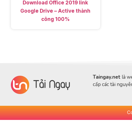
Download Office 2019 link
Google Drive – Active thành
công 100%
Taingay.net
là we
cấp các tài nguyên
Co