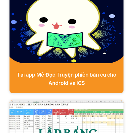
Tải app Mê Đọc Truyện phiên bản cũ cho
Android và IOS