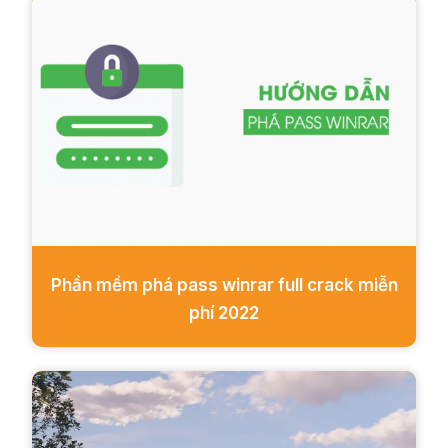
Phần mềm phá pass winrar full crack miễn
phí 2022