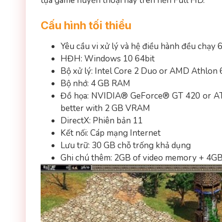
tựa game huyền thoại này trên nền Full HD.
Cấu hình tối thiểu
Yêu cầu vi xử lý và hệ điều hành đều chạy 
HĐH: Windows 10 64bit
Bộ xử lý: Intel Core 2 Duo or AMD Athlo
Bộ nhớ: 4 GB RAM
Đồ họa: NVIDIA® GeForce® GT 420 or A
better with 2 GB VRAM
DirectX: Phiên bản 11
Kết nối: Cáp mạng Internet
Lưu trữ: 30 GB chỗ trống khả dụng
Ghi chú thêm: 2GB of video memory + 4GB