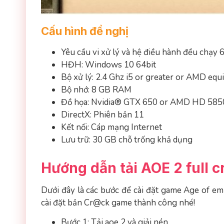
Cấu hình đề nghị
Yêu cầu vi xử lý và hệ điều hành đều chạy 
HĐH: Windows 10 64bit
Bộ xử lý: 2.4 Ghz i5 or greater or AMD equ
Bộ nhớ: 8 GB RAM
Đồ họa: Nvidia® GTX 650 or AMD HD 5850
DirectX: Phiên bản 11
Kết nối: Cáp mạng Internet
Lưu trữ: 30 GB chỗ trống khả dụng
Hướng dẫn tải AOE 2 full c
Dưới đây là các bước để cài đặt game Age of emp
cài đặt bản Cr@ck game thành công nhé!
Bước 1: Tải aoe 2 và giải nén