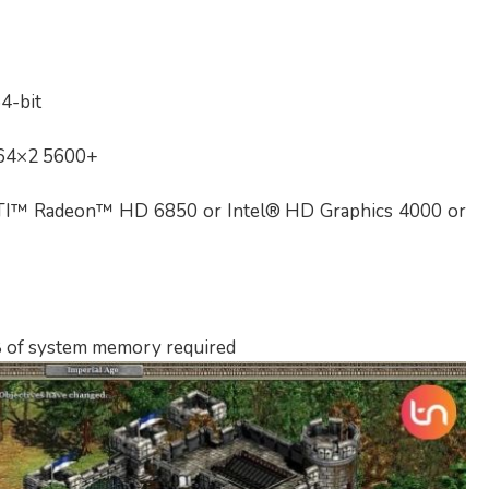
64-bit
n 64×2 5600+
TI™ Radeon™ HD 6850 or Intel® HD Graphics 4000 or
 of system memory required