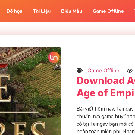
Đồ họa
Tài Liệu
Biểu Mẫu
Game Offline
Game Offline
Download AO
Age of Empi
Bài viết hôm nay, Taingay
chuẩn, tựa game huyền tho
có tại Taingay bạn mới c
hoàn toàn miễn phí. Nhanh