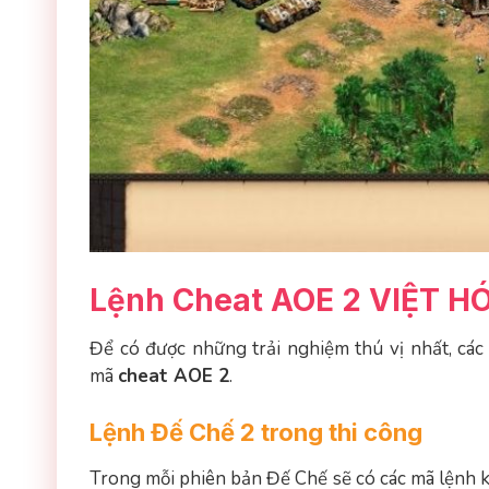
Lệnh Cheat AOE 2 VIỆT H
Để có được những trải nghiệm thú vị nhất, cá
mã
cheat AOE 2
.
Lệnh Đế Chế 2 trong thi công
Trong mỗi phiên bản Đế Chế sẽ có các mã lệnh k