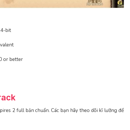
64-bit
ivalent
 or better
rack
ires 2 full bản chuẩn. Các bạn hãy theo dõi kĩ lưỡng để