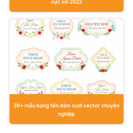
cực xịn 2022
39+ mẫu bảng tên đám cưới vector chuyên
nghiệp