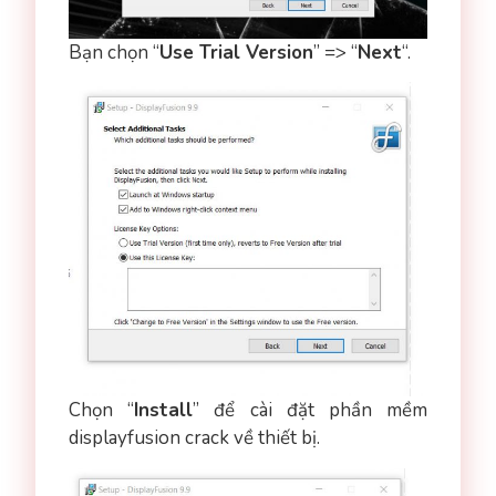
Bạn chọn “
Use Trial Version
” => “
Next
“.
Chọn “
Install
” để cài đặt phần mềm
displayfusion crack về thiết bị.