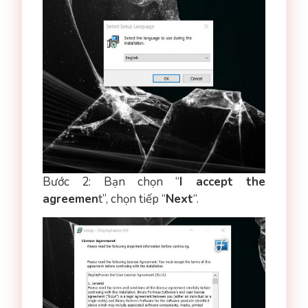
Bước 2: Bạn chọn “
I accept the
agreemen
t”, chọn tiếp “
Next
“.