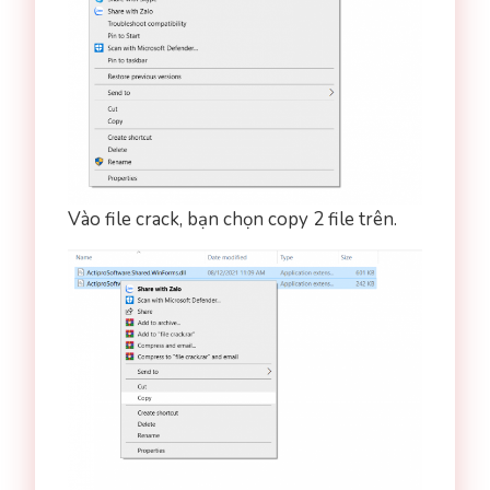
Vào file crack, bạn chọn copy 2 file trên.