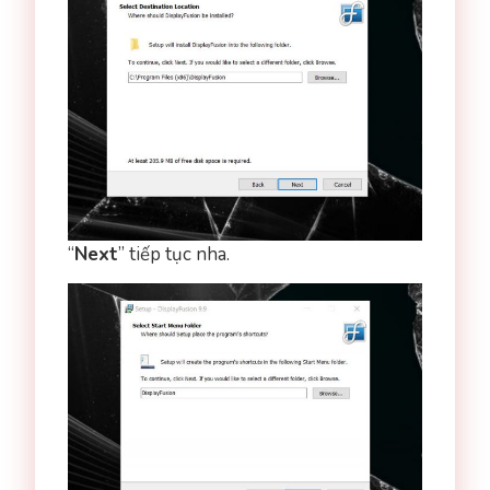
“
Next
” tiếp tục nha.