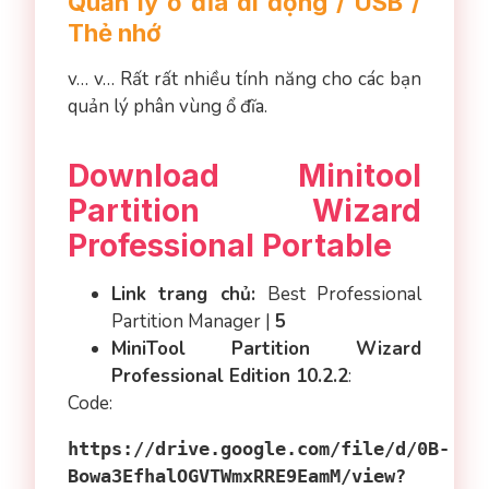
Quản lý ổ đĩa di động / USB /
Thẻ nhớ
v… v… Rất rất nhiều tính năng cho các bạn
quản lý phân vùng ổ đĩa.
Download Minitool
Partition Wizard
Professional Portable
Link trang chủ:
Best Professional
Partition Manager |
5
MiniTool Partition Wizard
Professional Edition 10.2.2
:
Code:
https://drive.google.com/file/d/0B-
Bowa3EfhalOGVTWmxRRE9EamM/view?