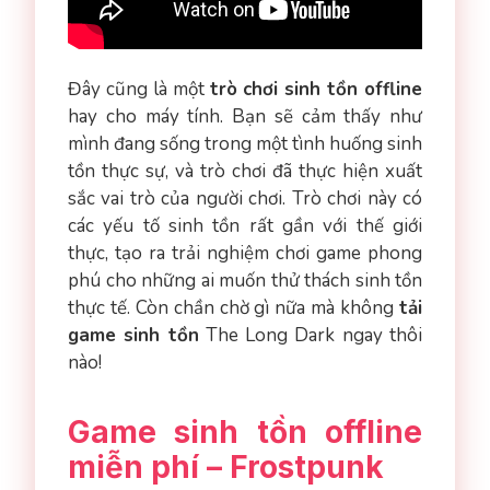
Đây cũng là một
trò chơi sinh tồn offline
hay cho máy tính. Bạn sẽ cảm thấy như
mình đang sống trong một tình huống sinh
tồn thực sự, và trò chơi đã thực hiện xuất
sắc vai trò của người chơi. Trò chơi này có
các yếu tố sinh tồn rất gần với thế giới
thực, tạo ra trải nghiệm chơi game phong
phú cho những ai muốn thử thách sinh tồn
thực tế. Còn chần chờ gì nữa mà không
tải
game sinh tồn
The Long Dark ngay thôi
nào!
Game sinh tồn offline
miễn phí – Frostpunk