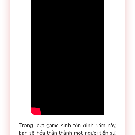
Trong loạt game sinh tồn đình đám này,
bạn sẽ hóa thân thành một người tiền sử.