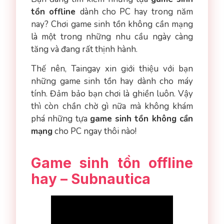
tồn offline
dành cho PC hay trong năm
nay? Chơi game sinh tồn không cần mạng
là một trong những nhu cầu ngày càng
tăng và đang rất thịnh hành.
Thế nên, Taingay xin giới thiệu với bạn
những game sinh tồn hay dành cho máy
tính. Đảm bảo bạn chơi là ghiền luôn. Vậy
thì còn chần chờ gì nữa mà không khám
phá những tựa
game sinh tồn không cần
mạng
cho PC ngay thôi nào!
Game sinh tồn offline
hay – Subnautica