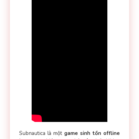
Subnautica là một
game sinh tồn offline