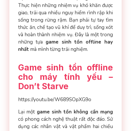
Thực hiện những nhiệm vụ khó khăn được
giao, trải qua nhiều nguy hiểm rình rập khi
sống trong rừng rậm. Bạn phải tự tay tìm
thức ăn, chế tạo vũ khí để duy trì, sống xót
và hoàn thành nhiệm vụ. Đây là một trong
những tựa
game sinh tồn offline hay
nhất
mà mình từng trải nghiệm.
Game sinh tồn offline
cho máy tính yếu –
Don’t Starve
https://youtu.be/W689SOpXG9o
Lại một
game sinh tồn không cần mạng
có phong cách nghệ thuật rất độc đáo. Sử
dụng các nhân vật và vật phẩm hai chiều