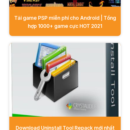
Tải game PSP miễn phí cho Android | Tổng
hợp 1000+ game cực HOT 2021
Download Uninstall Tool Repack mới nhất