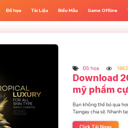
Đồ họa
Tài Liệu
Biểu Mẫu
Game Offline
Đồ họa
1862
Download 2
mỹ phẩm cự
Bạn không thể bỏ qua hơ
Taingay chia sẽ. Nhanh tay
Click Tải Ngay